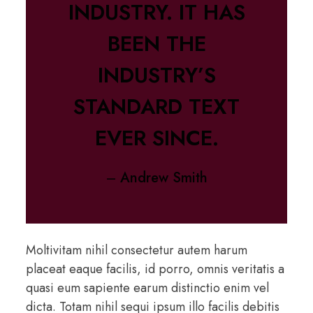
INDUSTRY. IT HAS
BEEN THE
INDUSTRY’S
STANDARD TEXT
EVER SINCE.
–
Andrew Smith
Moltivitam nihil consectetur autem harum
placeat eaque facilis, id porro, omnis veritatis a
quasi eum sapiente earum distinctio enim vel
dicta. Totam nihil sequi ipsum illo facilis debitis