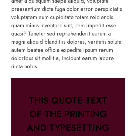
amet a quisquam saepe aliquid, voluptate
praesentium dicta fuga dolor error perspiciatis
voluptatem eum cupiditate totam reiciendis
quam minus inventore sint, rem impedit esse
quasi? Tenetur sed reprehenderit earum a
magni aliquid blanditiis dolores, veritatis soluta
autem beatae officia expedita ipsum rerum
doloribus sit mollitia, incidunt earum labore
dicta nobis.
THIS QUOTE TEXT
OF THE PRINTING
AND TYPESETTING