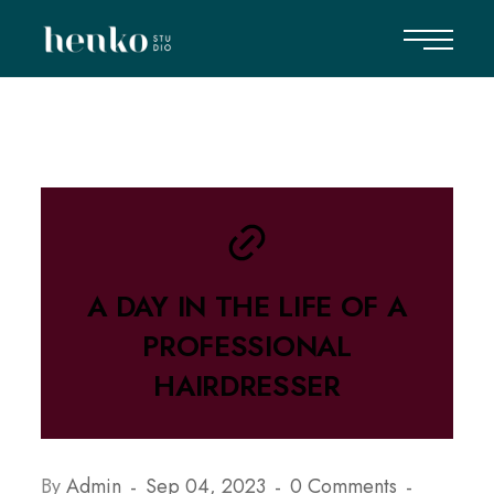
A DAY IN THE LIFE OF A
PROFESSIONAL
HAIRDRESSER
By
Admin
Sep 04, 2023
0 Comments